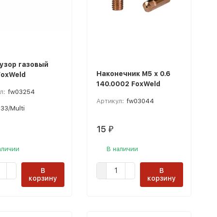
зор газовый
Наконечник M5 х 0.6
FoxWeld
140.0002 FoxWeld
л:
fw03254
Артикул:
fw03044
33/Multi
15
₽
аличии
В наличии
В
В
корзину
корзину