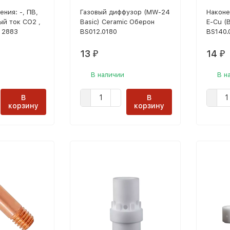
ния: -, ПВ,
Газовый диффузор (MW-24
Наконе
ый ток CO2 ,
Basic) Ceramic Оберон
E-Cu (
: 2883
BS012.0180
BS140.
13
14
₽
₽
В наличии
В н
В
В
корзину
корзину