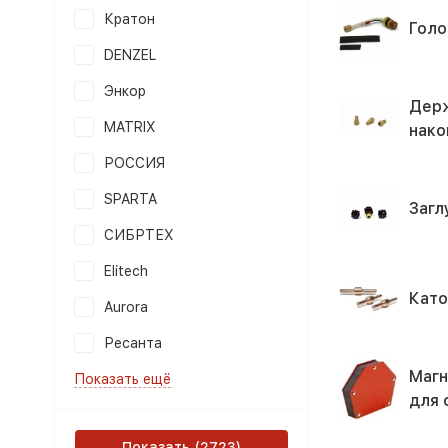
Кратон
Голо
DENZEL
Энкор
Дер
MATRIX
нако
РОССИЯ
SPARTA
Загл
СИБРТЕХ
Elitech
Кат
Aurora
Ресанта
Магн
Показать ещё
для 
Показать