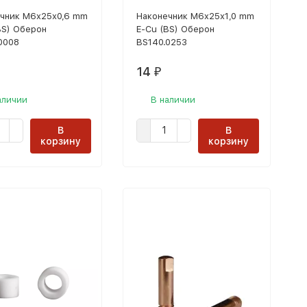
чник М6x25х0,6 mm
Наконечник М6x25х1,0 mm
BS) Оберон
E-Cu (BS) Оберон
0008
BS140.0253
14
₽
аличии
В наличии
В
В
корзину
корзину