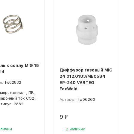
ль к соплу MIG 15
Диффузор газовый MIG
ld
24 012.0183/МЕ0584
л:
fw02882
ЕР-240 VARTEG
FoxWeld
напряжения: -, ПВ,
Сварочный ток CO2 ,
Артикул:
fw06260
ртикул: 2882
9
₽
аличии
В наличии