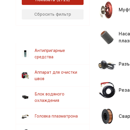
Муф
Сбросить фильтр
Наса
плаз
Антипригарные
средства
Раз
Аппарат для очистки
швов
Реза
Блок водяного
охлаждения
Свар
Головка плазматрона