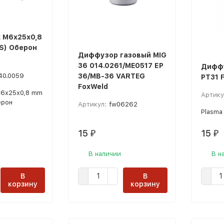
 М6x25х0,8
S) Оберон
Диффузор газовый MIG
36 014.0261/ME0517 ЕP
Диффу
40.0059
36/МВ-36 VARTEG
PT31 
FoxWeld
М6x25х0,8 mm
Артику
ерон
Артикул:
fw06262
Plasma 
15
15
₽
₽
В наличии
В н
В
В
корзину
корзину