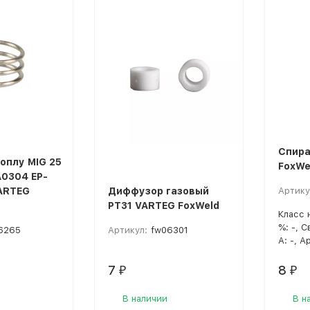
покупателей
Спира
оплу MIG 25
FoxWe
А0304 EP-
ARTEG
Диффузор газовый
Артику
PT31 VARTEG FoxWeld
Класс 
%: -, 
6265
Артикул:
fw06301
А: -, А
7
8
₽
₽
В наличии
В н