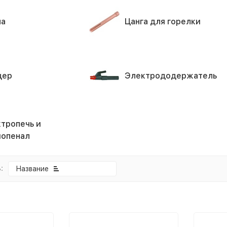
ла
Цанга для горелки
цер
Электрододержатель
тропечь и
опенал
:
Название