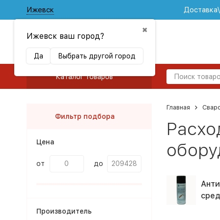
Ижевск
Доставка
✖
Ижевск ваш город?
Да
Выбрать другой город
Каталог товаров
Главная
Свар
Фильтр подбора
Расхо
Цена
обору
от
до
Анти
сред
Производитель