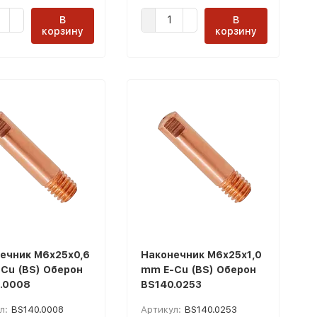
В
В
корзину
корзину
ечник М6x25х0,6
Наконечник М6x25х1,0
Cu (BS) Оберон
mm E-Cu (BS) Оберон
.0008
BS140.0253
л:
BS140.0008
Артикул:
BS140.0253