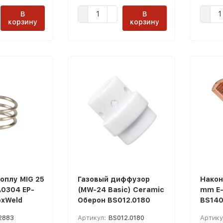
В
В
корзину
корзину
оплу MIG 25
Газовый диффузор
Након
А0304 EP-
(MW-24 Basic) Ceramic
mm E-
oxWeld
Оберон BS012.0180
BS140
2883
Артикул:
BS012.0180
Артику