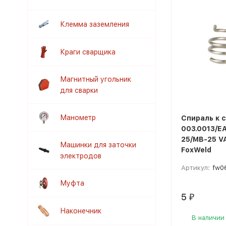
Клемма заземления
Краги сварщика
Магнитный угольник
для сварки
Манометр
Спираль к с
003.0013/Е
25/MB-25 V
Машинки для заточки
FoxWeld
электродов
Артикул:
fw0
Муфта
5
₽
Наконечник
В наличии