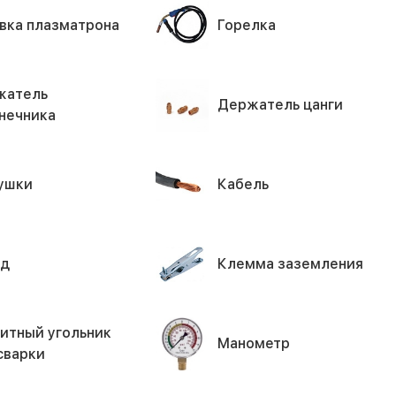
вка плазматрона
Горелка
жатель
Держатель цанги
нечника
ушки
Кабель
од
Клемма заземления
итный угольник
Манометр
сварки