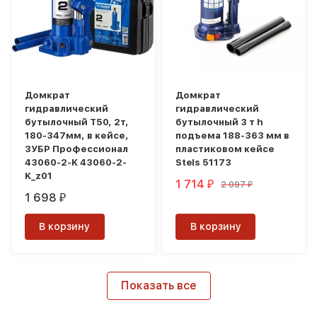
Домкрат
Домкрат
гидравлический
гидравлический
бутылочный T50, 2т,
бутылочный 3 т h
180-347мм, в кейсе,
подъема 188-363 мм в
ЗУБР Профессионал
пластиковом кейсе
43060-2-K 43060-2-
Stels 51173
K_z01
1 714
2 097
₽
₽
1 698
₽
В корзину
В корзину
Показать все