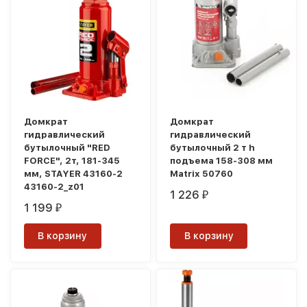
Домкрат
Домкрат
гидравлический
гидравлический
бутылочный "RED
бутылочный 2 т h
FORCE", 2т, 181-345
подъема 158-308 мм
мм, STAYER 43160-2
Matrix 50760
43160-2_z01
1 226
₽
1 199
₽
В корзину
В корзину