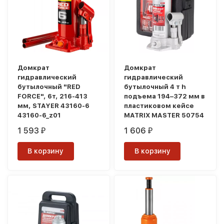
Домкрат
Домкрат
гидравлический
гидравлический
бутылочный "RED
бутылочный 4 т h
FORCE", 6т, 216-413
подъема 194–372 мм в
мм, STAYER 43160-6
пластиковом кейсе
43160-6_z01
MATRIX MASTER 50754
1 593
1 606
₽
₽
В корзину
В корзину