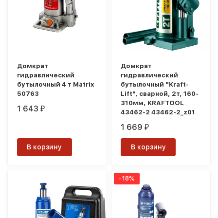
Домкрат
Домкрат
гидравлический
гидравлический
бутылочный 4 т Matrix
бутылочный "Kraft-
50763
Lift", сварной, 2т, 160-
310мм, KRAFTOOL
1 643
₽
43462-2 43462-2_z01
1 669
₽
В корзину
В корзину
-18%