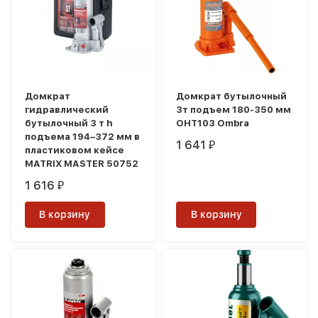
Домкрат
Домкрат бутылочный
гидравлический
3т подъем 180-350 мм
бутылочный 3 т h
OHT103 Ombra
подъема 194–372 мм в
1 641
₽
пластиковом кейсе
MATRIX MASTER 50752
1 616
₽
В корзину
В корзину