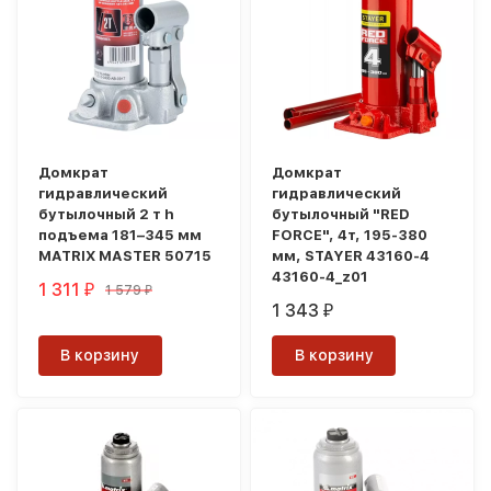
Домкрат
Домкрат
гидравлический
гидравлический
бутылочный 2 т h
бутылочный "RED
подъема 181–345 мм
FORCE", 4т, 195-380
MATRIX MASTER 50715
мм, STAYER 43160-4
43160-4_z01
1 311
1 579
₽
₽
1 343
₽
В корзину
В корзину