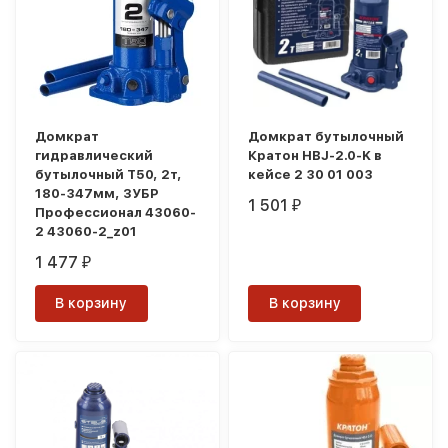
Домкрат
Домкрат бутылочный
гидравлический
Кратон HBJ-2.0-K в
бутылочный T50, 2т,
кейсе 2 30 01 003
180-347мм, ЗУБР
1 501
₽
Профессионал 43060-
2 43060-2_z01
1 477
₽
В корзину
В корзину