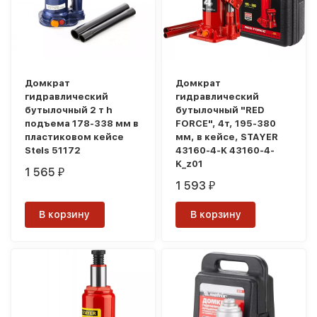
Домкрат
Домкрат
гидравлический
гидравлический
бутылочный 2 т h
бутылочный "RED
подъема 178-338 мм в
FORCE", 4т, 195-380
пластиковом кейсе
мм, в кейсе, STAYER
Stels 51172
43160-4-K 43160-4-
K_z01
1 565
₽
1 593
₽
В корзину
В корзину