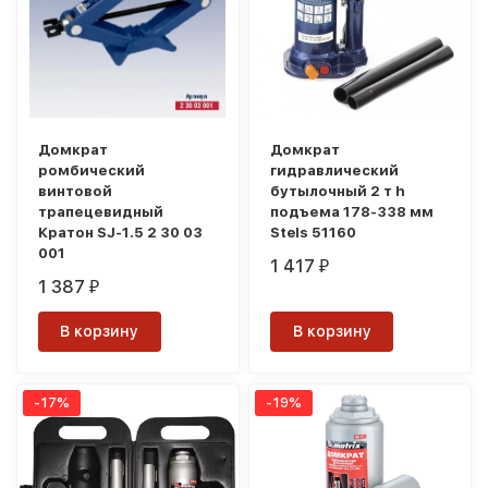
Домкрат
Домкрат
ромбический
гидравлический
винтовой
бутылочный 2 т h
трапецевидный
подъема 178-338 мм
Кратон SJ-1.5 2 30 03
Stels 51160
001
1 417
₽
1 387
₽
В корзину
В корзину
-17%
-19%