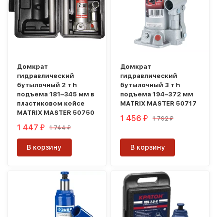
Домкрат
Домкрат
гидравлический
гидравлический
бутылочный 2 т h
бутылочный 3 т h
подъема 181–345 мм в
подъема 194–372 мм
пластиковом кейсе
MATRIX MASTER 50717
MATRIX MASTER 50750
1 456
1 792
₽
₽
1 447
1 744
₽
₽
В корзину
В корзину