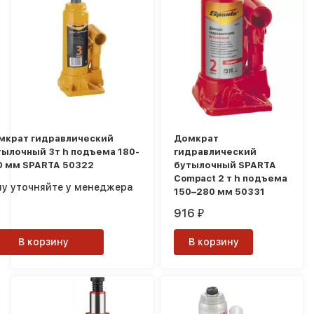
покупателей
мкрат гидравлический
Домкрат
тылочный 3т h подъема 180-
гидравлический
0 мм SPARTA 50322
бутылочный SPARTA
Compact 2 т h подъема
ну уточняйте у менеджера
150–280 мм 50331
916
₽
В корзину
В корзину