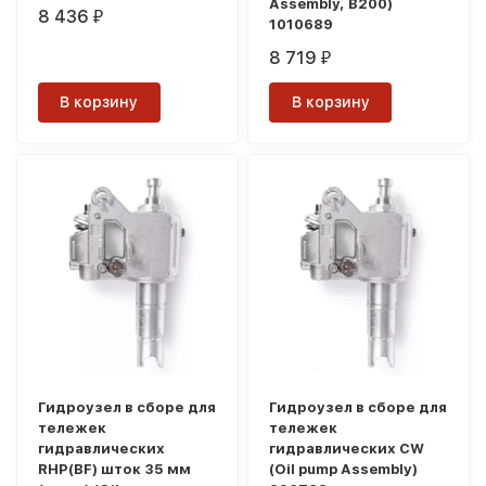
Assembly, B200)
8 436
₽
1010689
8 719
₽
В корзину
В корзину
Гидроузел в сборе для
Гидроузел в сборе для
тележек
тележек
гидравлических
гидравлических CW
RHP(BF) шток 35 мм
(Oil pump Assembly)