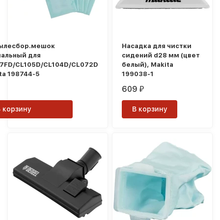
ылесбор.мешок
Насадка для чистки
альный для
сидений d28 мм (цвет
07FD/CL105D/CL104D/CL072D
белый), Makita
ita 198744-5
199038-1
609
₽
В корзину
В корзину