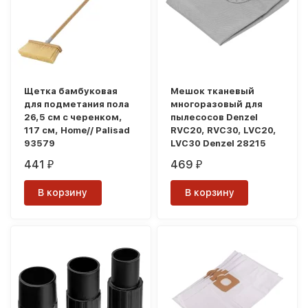
Щетка бамбуковая
Мешок тканевый
для подметания пола
многоразовый для
26,5 см с черенком,
пылесосов Denzel
117 см, Home// Palisad
RVC20, RVC30, LVC20,
93579
LVC30 Denzel 28215
441
469
₽
₽
В корзину
В корзину