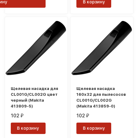
ину
В корзину
Щелевая насадка для
Щелевая насадка
CL001G/CL002G цвет
160x32 для пылесосов
черный (Makita
CL001G/CL002G
413809-5)
(Makita 413859-0)
102
102
₽
₽
В корзину
В корзину