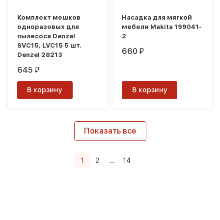
Комплект мешков
Насадка для мягкой
одноразовых для
мебели Makita 199041-
пылесоса Denzel
2
SVC15, LVC15 5 шт.
660
₽
Denzel 28213
645
₽
В корзину
В корзину
Показать все
1
2
...
14