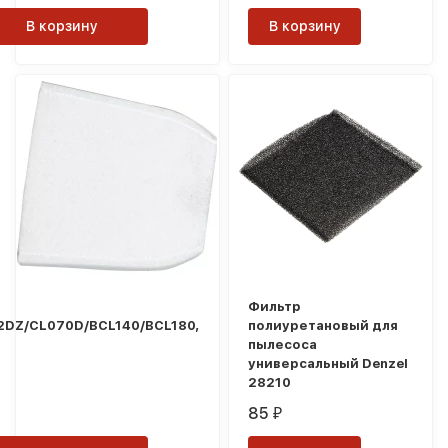
В корзину
В корзину
Фильтр
2DZ/CL070D/BCL140/BCL180,
полиуретановый для
пылесоса
универсальный Denzel
28210
85
₽