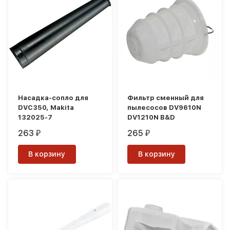
Насадка-сопло для
Фильтр сменный для
DVC350, Makita
пылесосов DV9610N
132025-7
DV1210N B&D
263
265
₽
₽
В корзину
В корзину