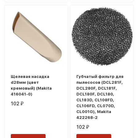
Щелевая насадка
Губчатый фильтр для
d28мм (цвет
пылесосов (DCL281F,
кремовый) (Makita
DCL280F, DCL181F,
416041-0)
DCL180F, DCL180,
CL183D, CL108FD,
102
₽
CL106FD, CL070D,
CL001G), Makita
422268-2
102
₽