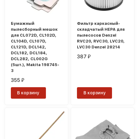
Бумажный
Фильтр каркасный-
пылесборный мешок
складчатый HEPA для
для CL072D, CL102D,
пылесосов Denzel
CL104D, CL107D,
RVC20, RVC30, LVC20,
CL121D, DCL142,
LVC30 Denzel 28214
DCL182, DCL184,
387
₽
DCL282, CL002G
(5шт.), Makita 198745-
3
355
₽
В корзину
В корзину