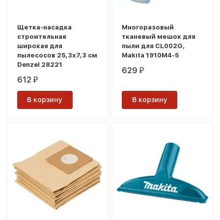
Щетка-насадка
Многоразовый
строительная
тканевый мешок для
широкая для
пыли для CL002G,
пылесосов 25,3х7,3 см
Makita 1910M4-5
Denzel 28221
629
₽
612
₽
В корзину
В корзину