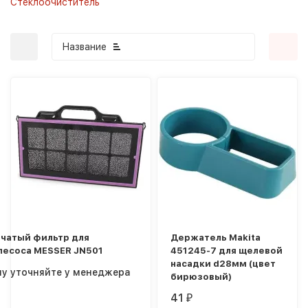
Стеклоочиститель
Название
покупателей
бчатый фильтр для
Держатель Makita
лесоса MESSER JN501
451245-7 для щелевой
насадки d28мм (цвет
ну уточняйте у менеджера
бирюзовый)
41
₽