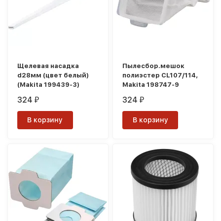
Щелевая насадка
Пылесбор.мешок
d28мм (цвет белый)
полиэстер CL107/114,
(Makita 199439-3)
Makita 198747-9
324
324
₽
₽
В корзину
В корзину