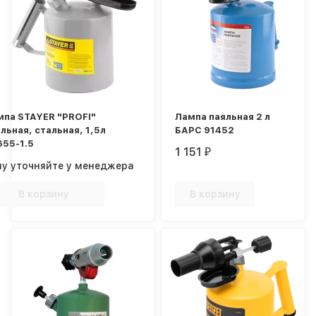
мпа STAYER "PROFI"
Лампа паяльная 2 л
льная, стальная, 1,5л
БАРС 91452
655-1.5
1 151
₽
ну уточняйте у менеджера
В корзину
В корзину