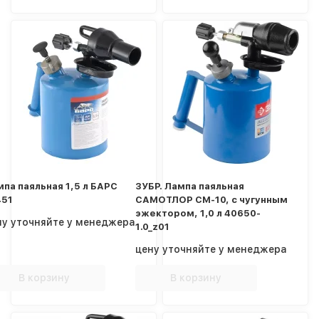
па паяльная 1,5 л БАРС
ЗУБР. Лампа паяльная
451
САМОТЛОР СМ-10, с чугунным
эжектором, 1,0 л 40650-
ну уточняйте у менеджера
1.0_z01
цену уточняйте у менеджера
В корзину
В корзину