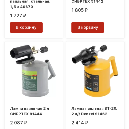
паяльная, стальная,
СИБРТЕХ 91442
1,5 л 40670
1 805
₽
1 727
₽
В корзину
В корзину
Лампа паяльная 2 л
Лампа паяльная ВТ-20,
СИБРТЕХ 91444
2 л// Denzel 91462
2 087
2 414
₽
₽