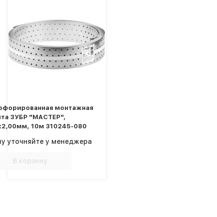
рфорированная монтажная
нта ЗУБР "МАСТЕР",
х2,00мм, 10м 310245-080
ну уточняйте у менеджера
В корзину