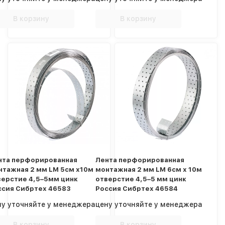
В корзину
В корзину
нта перфорированная
Лента перфорированная
нтажная 2 мм LM 5см х10м
монтажная 2 мм LM 6см х 10м
верстие 4,5–5мм цинк
отверстие 4,5–5 мм цинк
ссия Сибртех 46583
Россия Сибртех 46584
ну уточняйте у менеджера
цену уточняйте у менеджера
В корзину
В корзину