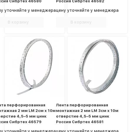
ссия Сибртех 46580
Россия Сибртех 46582
ну уточняйте у менеджера
цену уточняйте у менеджера
В корзину
В корзину
нта перфорированная
Лента перфорированная
нтажная 2 мм LM 2см х 10м
монтажная 2 мм LM 3см х 10м
верстие 4,5–5 мм цинк
отверстие 4,5–5 мм цинк
ссия Сибртех 46579
Россия Сибртех 46581
ну уточняйте у менеджера
цену уточняйте у менеджера