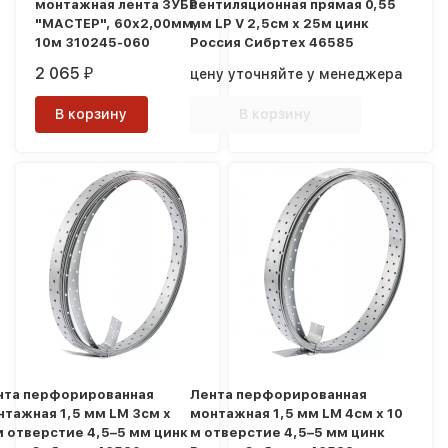
монтажная лента ЗУБР
вентиляционная прямая 0,55
"МАСТЕР", 60х2,00мм,
мм LP V 2,5см х 25м цинк
10м 310245-060
Россия Сибртех 46585
2 065
цену уточняйте у менеджера
₽
В корзину
В корзину
нта перфорированная
Лента перфорированная
нтажная 1,5 мм LM 3см х
монтажная 1,5 мм LM 4см х 10
м отверстие 4,5–5 мм цинк
м отверстие 4,5–5 мм цинк