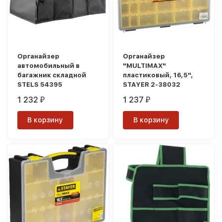
Органайзер
Органайзер
автомобильный в
"MULTIMAX"
багажник складной
пластиковый, 16,5",
STELS 54395
STAYER 2-38032
1 232
1 237
₽
₽
В корзину
В корзину