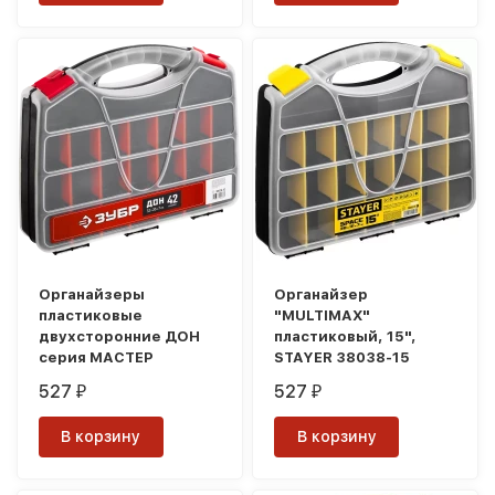
Органайзеры
Органайзер
пластиковые
"MULTIMAX"
двухсторонние ДОН
пластиковый, 15",
серия МАСТЕР
STAYER 38038-15
527
527
₽
₽
В корзину
В корзину