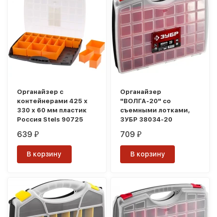
Органайзер с
Органайзер
контейнерами 425 х
"ВОЛГА-20" со
330 х 60 мм пластик
съемными лотками,
Россия Stels 90725
ЗУБР 38034-20
639
709
₽
₽
В корзину
В корзину