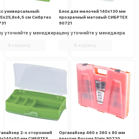
кс универсальный:
Блок для мелочей 140x130 мм
,5х25,8х4,5 cм Сибртех
прозрачный матовый СИБРТЕХ
731
90721
ну уточняйте у менеджера
цену уточняйте у менеджера
В корзину
В корзину
ганайзер 2-х сторонний
Органайзер 460 х 360 х 80 мм
0х140х50 мм СИБРТЕХ
пластик Россия Stels 90720