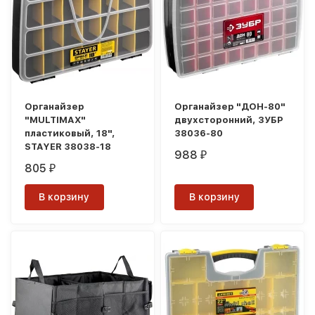
Органайзер
Органайзер "ДОН-80"
"MULTIMAX"
двухсторонний, ЗУБР
пластиковый, 18",
38036-80
STAYER 38038-18
988
₽
805
₽
В корзину
В корзину