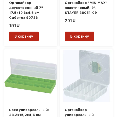
Органайзер
Органайзер "MINIMAX"
двухсторонний 7"
пластиковый, 9",
17,5х10,6х4,6 см
STAYER 38051-09
Сибртех 90736
201
₽
191
₽
В корзину
В корзину
Бокс универсальный:
Органайзер
38,2х15,2х4,5 cм
универсальный