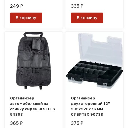
249
335
₽
₽
В корзину
В корзину
Органайзер
Органайзер
автомобильный на
двухсторонний 12"
спинку сиденья STELS
295х220х76 мм
54393
СИБРТЕХ 90738
365
375
₽
₽