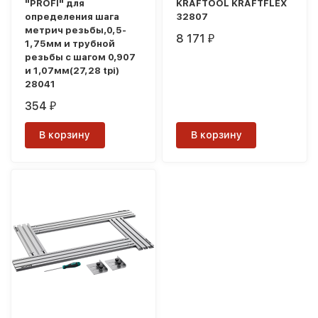
"PROFI" для
KRAFTOOL KRAFTFLEX
определения шага
32807
метрич резьбы,0,5-
8 171
₽
1,75мм и трубной
резьбы с шагом 0,907
и 1,07мм(27,28 tpi)
28041
354
₽
В корзину
В корзину