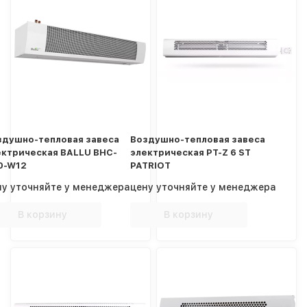
здушно-тепловая завеса
Воздушно-тепловая завеса
ектрическая BALLU BHC-
электрическая PT-Z 6 ST
0-W12
PATRIOT
ну уточняйте у менеджера
цену уточняйте у менеджера
В корзину
В корзину