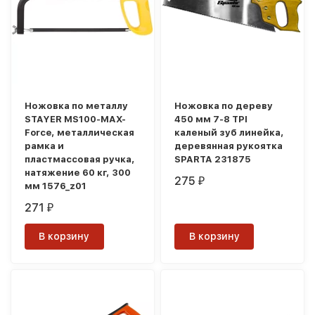
Ножовка по металлу
Ножовка по дереву
STAYER MS100-MAX-
450 мм 7-8 ТРI
Force, металлическая
каленый зуб линейка,
рамка и
деревянная рукоятка
пластмассовая ручка,
SPARTA 231875
натяжение 60 кг, 300
275
₽
мм 1576_z01
271
₽
В корзину
В корзину