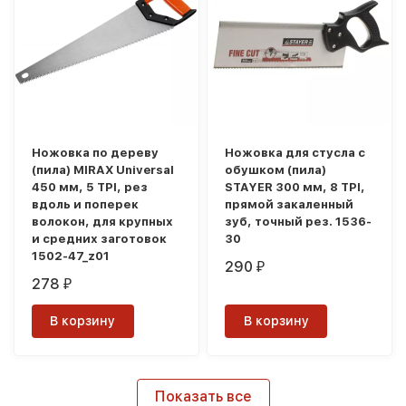
Ножовка по дереву
Ножовка для стусла c
(пила) MIRAX Universal
обушком (пила)
450 мм, 5 TPI, рез
STAYER 300 мм, 8 TPI,
вдоль и поперек
прямой закаленный
волокон, для крупных
зуб, точный рез. 1536-
и средних заготовок
30
1502-47_z01
290
₽
278
₽
В корзину
В корзину
Показать все