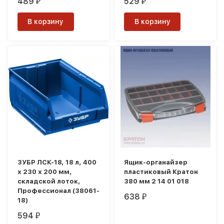
489
529
₽
₽
В корзину
В корзину
ЗУБР ЛСК-18, 18 л, 400
Ящик-органайзер
х 230 х 200 мм,
пластиковый Кратон
складской лоток,
380 мм 2 14 01 018
Профессионал (38061-
638
₽
18)
594
₽