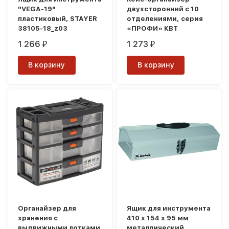
"VEGA-19"
двухсторонний с 10
пластиковый, STAYER
отделениями, серия
38105-18_z03
«ПРОФИ» КВТ
1 266
1 273
₽
₽
В корзину
В корзину
Органайзер для
Ящик для инструмента
хранения с
410 х 154 х 95 мм
выдвижными лотками
металлический