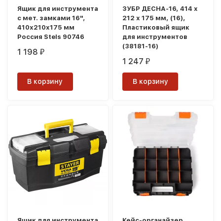
Ящик для инструмента
ЗУБР ДЕСНА-16, 414 x
с мет. замками 16",
212 x 175 мм, (16),
410х210x175 мм
Пластиковый ящик
Россия Stels 90746
для инструментов
(38181-16)
1 198
₽
1 247
₽
В корзину
В корзину
Ящик для инструмента
Кейс-органайзер