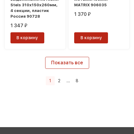
Stels 310х150х260мм,
MATRIX 906035
4 секции, пластик
1 370
₽
Россия 90728
1 347
₽
В корзину
В корзину
Показать все
1
2
...
8