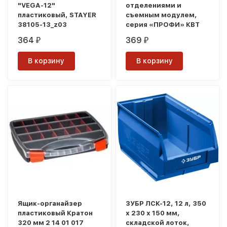
"VEGA-12"
отделениями и
пластиковый, STAYER
съемным модулем,
38105-13_z03
серия «ПРОФИ» КВТ
364
369
₽
₽
В корзину
В корзину
Ящик-органайзер
ЗУБР ЛСК-12, 12 л, 350
пластиковый Кратон
х 230 х 150 мм,
320 мм 2 14 01 017
складской лоток,