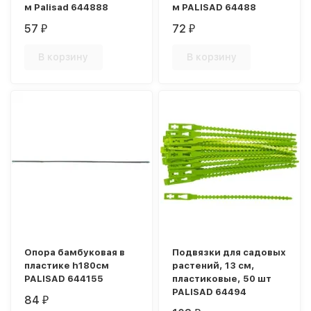
м Palisad 644888
м PALISAD 64488
57
72
₽
₽
В корзину
В корзину
Опора бамбуковая в
Подвязки для садовых
пластике h180см
растений, 13 см,
PALISAD 644155
пластиковые, 50 шт
PALISAD 64494
84
₽