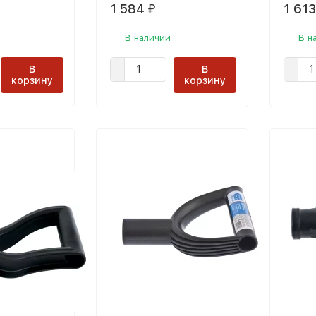
1 584
1 61
₽
В наличии
В н
В
В
корзину
корзину