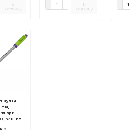
В
В
корзину
корзину
я ручка
0 мм,
ля арт.
0, 630168
168