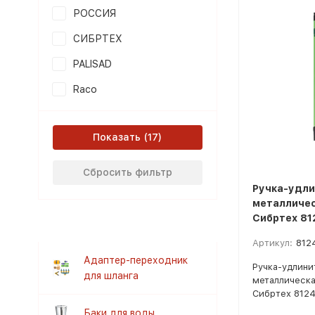
РОССИЯ
СИБРТЕХ
PALISAD
Raco
Показать
Сбросить фильтр
Ручка-удли
металлическ
Сибртех 81
Артикул:
812
Адаптер-переходник
Ручка-удлини
для шланга
металлическая
Сибртех 812
Баки для воды