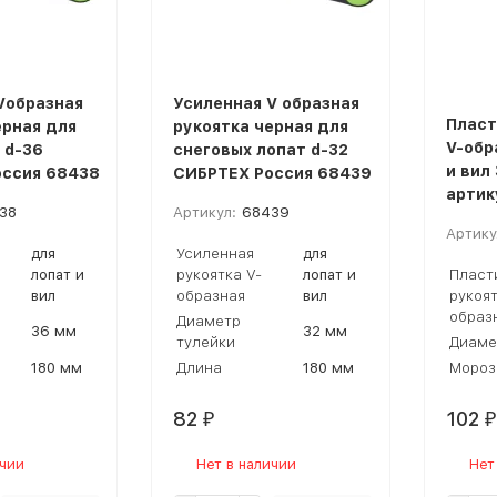
Vобразная
Усиленная V образная
Пласт
ерная для
рукоятка черная для
V-обр
 d-36
снеговых лопат d-32
и вил
ссия 68438
СИБРТЕХ Россия 68439
артик
38
Артикул:
68439
Артику
для
Усиленная
для
лопат и
рукоятка V-
лопат и
Пласт
вил
образная
вил
рукоят
образ
Диаметр
36 мм
32 мм
тулейки
Диаме
180 мм
Длина
180 мм
Мороз
82
102
₽
₽
ичии
Нет в наличии
Нет