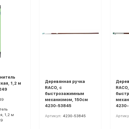
покупателей
нитель
Деревянная ручка
Дерев
ая, 1,2 м
RACO, с
RACO,
249
быстрозажимным
быст
49
механизмом, 150cм
механ
4230-53845
4230-
тель
, 1,2 м
Артикул:
4230-53845
Артику
49