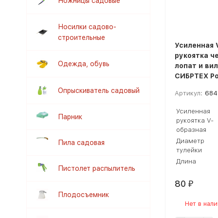
Ножницы садовые
Носилки садово-
строительные
Усиленная 
рукоятка ч
Одежда, обувь
лопат и вил
СИБРТЕХ Ро
Опрыскиватель садовый
Артикул:
684
Усиленная
Парник
рукоятка V-
образная
Диаметр
Пила садовая
тулейки
Длина
Пистолет распылитель
80
₽
Плодосъемник
Нет в нал