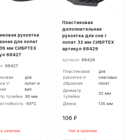
Пластиковая
дополнительная
иковая рукоятка
рукоятка для сне г
азная для лопат
лопат 32 мм СИБРТЕХ
 36 мм СИБРТЕХ
артикул 68429
ул 68427
Артикул:
68429
л:
68427
Пластиковая
для
иковая
для
рукоятка V-
снеговых
ка V-
лопат и
образная
лопат
ная
вил
Диаметр
32 мм
тр тулейки
36 мм
тулейки
остойкость
-50°С
Длина
135 мм
106
₽
 в наличии
Нет в наличии