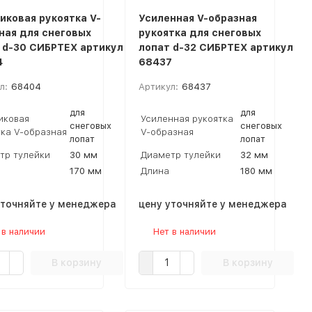
иковая рукоятка V-
Усиленная V-образная
ная для снеговых
рукоятка для снеговых
 d-30 СИБРТЕХ артикул
лопат d-32 СИБРТЕХ артикул
4
68437
л:
68404
Артикул:
68437
для
для
иковая
Усиленная рукоятка
снеговых
снеговых
тка V-образная
V-образная
лопат
лопат
тр тулейки
30 мм
Диаметр тулейки
32 мм
170 мм
Длина
180 мм
уточняйте у менеджера
цену уточняйте у менеджера
 в наличии
Нет в наличии
В корзину
В корзину