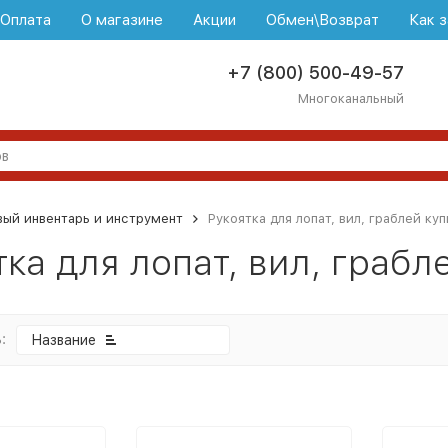
\Оплата
О магазине
Акции
Обмен\Возврат
Как з
+7 (800) 500-49-57
Многоканальный
ый инвентарь и инструмент
Рукоятка для лопат, вил, граблей ку
тка для лопат, вил, грабл
:
Название