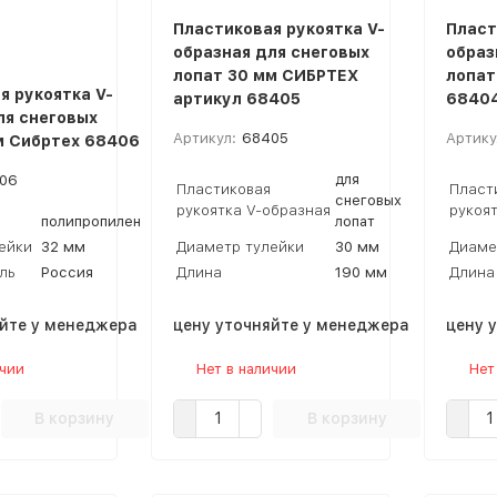
Пластиковая рукоятка V-
Пласт
образная для снеговых
образ
лопат 30 мм СИБРТЕХ
лопат
я рукоятка V-
артикул 68405
6840
ля снеговых
Артикул:
68405
Артику
м Сибртех 68406
для
06
Пластиковая
Пласт
снеговых
рукоятка V-образная
рукоя
полипропилен
лопат
ейки
32 мм
Диаметр тулейки
30 мм
Диаме
ль
Россия
Длина
190 мм
Длина
яйте у менеджера
цену уточняйте у менеджера
цену 
ичии
Нет в наличии
Нет
В корзину
В корзину