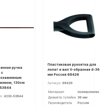
Пластиковая рукоятка для
янная ручка
лопат и вил V-образная d-36
 с
мм Россия 68426
розажимным
измом, 130cм
Артикул:
68426
53844
Материал
полипропилен
л:
4230-53844
Диаметр тулейки
36 мм
Производитель
Россия