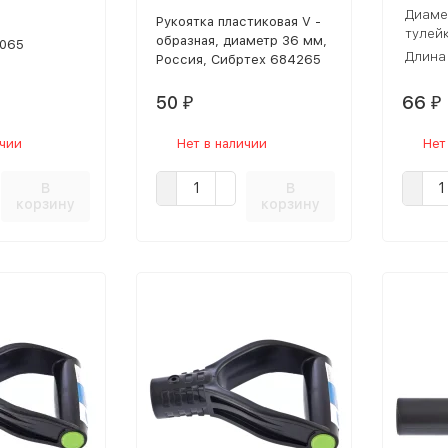
Диаме
Рукоятка пластиковая V -
тулей
образная, диаметр 36 мм,
065
Длина
Россия, Сибртех 684265
50
66
₽
₽
ичии
Нет в наличии
Нет
В
В
корзину
корзину