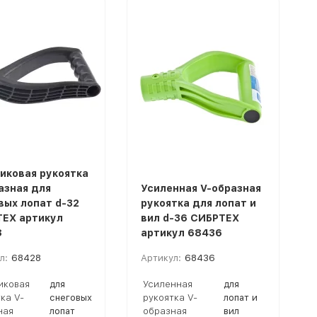
иковая рукоятка
азная для
Усиленная V-образная
вых лопат d-32
рукоятка для лопат и
ЕХ артикул
вил d-36 СИБРТЕХ
8
артикул 68436
л:
68428
Артикул:
68436
иковая
для
Усиленная
для
ка V-
снеговых
рукоятка V-
лопат и
ная
лопат
образная
вил