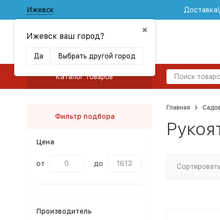
Ижевск
Доставка
✖
Ижевск ваш город?
Да
Выбрать другой город
Каталог товаров
Главная
Садов
Фильтр подбора
Рукоя
Цена
от
до
Сортировать
Производитель