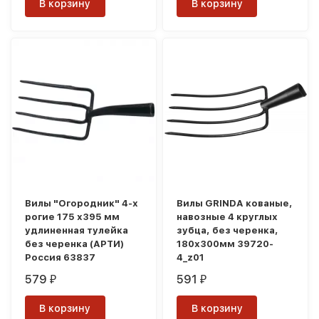
В корзину
В корзину
Вилы "Огородник" 4-х
Вилы GRINDA кованые,
рогие 175 х395 мм
навозные 4 круглых
удлиненная тулейка
зубца, без черенка,
без черенка (АРТИ)
180х300мм 39720-
Россия 63837
4_z01
579
591
₽
₽
В корзину
В корзину