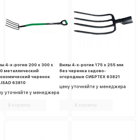
ы 4-х-рогие 200 х 300 х
Вилы 4-х-рогие 175 х 255 мм
80 металлический
без черенка садово-
гономический черенок
огородные СИБРТЕХ 63821
LISAD 63810
цену уточняйте у менеджера
ну уточняйте у менеджера
В корзину
В корзину