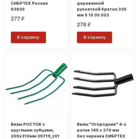
СИБРТЕХ Россия
деревянной
63835
рукояткой Кратон 335
мм 5 10 05 003
277
₽
278
₽
В корзину
В корзину
Вилы РОСТОК с
Вилы "Огородник" 4-х
круглыми зубцами,
рогие 185 х 270 мм
205х310мм 39719_z01
без черенка СИБРТЕХ