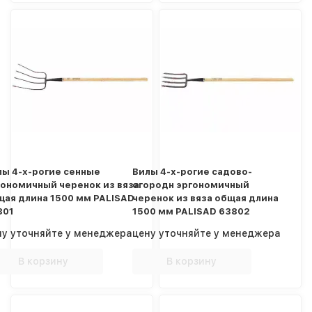
лы 4-х-рогие сенные
Вилы 4-х-рогие садово-
гономичный черенок из вяза
огородн эргономичный
щая длина 1500 мм PALISAD
черенок из вяза общая длина
801
1500 мм PALISAD 63802
ну уточняйте у менеджера
цену уточняйте у менеджера
В корзину
В корзину