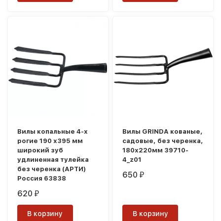
Вилы копальные 4-х
Вилы GRINDA кованые,
рогие 190 х395 мм
садовые, без черенка,
широкий зуб
180х220мм 39710-
удлиненная тулейка
4_z01
без черенка (АРТИ)
650
₽
Россия 63838
620
₽
В корзину
В корзину