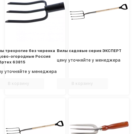
лы трехрогие без черенка
Вилы садовые серия ЭКСПЕРТ
дово-огородные Россия
цену уточняйте у менеджера
бртех 63815
ну уточняйте у менеджера
В корзину
В корзину