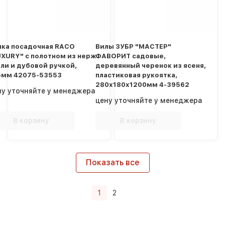
лка посадочная RACO
Вилы ЗУБР "МАСТЕР"
UXURY" с полотном из нерж.
ФАВОРИТ садовые,
ли и дубовой ручкой,
деревянный черенок из ясеня,
5мм 42075-53553
пластиковая рукоятка,
280x180x1200мм 4-39562
ну уточняйте у менеджера
цену уточняйте у менеджера
В корзину
В корзину
Показать все
1
2