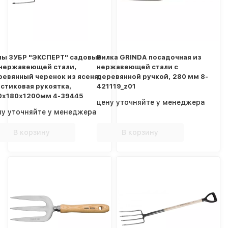
лы ЗУБР "ЭКСПЕРТ" садовые
Вилка GRINDA посадочная из
 нержавеющей стали,
нержавеющей стали с
ревянный черенок из ясеня,
деревянной ручкой, 280 мм 8-
астиковая рукоятка,
421119_z01
0х180х1200мм 4-39445
цену уточняйте у менеджера
ну уточняйте у менеджера
В корзину
В корзину