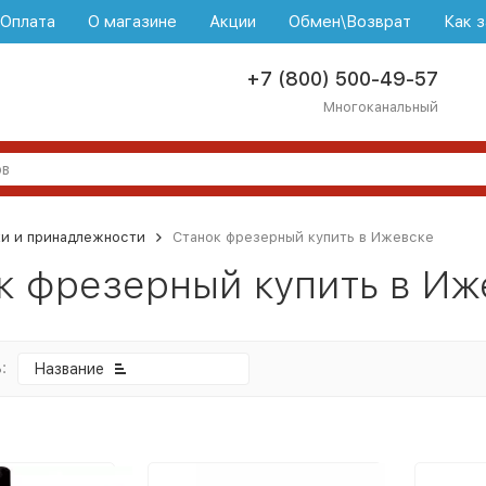
\Оплата
О магазине
Акции
Обмен\Возврат
Как з
+7 (800) 500-49-57
Многоканальный
ки и принадлежности
Станок фрезерный купить в Ижевске
к фрезерный купить в Иж
:
Название