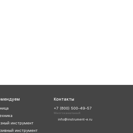
омендуем
Контакты
ница
+7 (800) 500-49-57
Многоканальный
ехника
info@instrument-e.ru
зный инструмент
зивный инструмент