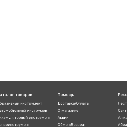
аталог товаров
Помощь
Рек
бразивный инструмент
Доставка\Оплата
Лест
втомобильный инструмент
О магазине
Сант
ккумуляторный инструмент
Акции
Алма
ензоинструмент
Обмен\Возврат
Абра