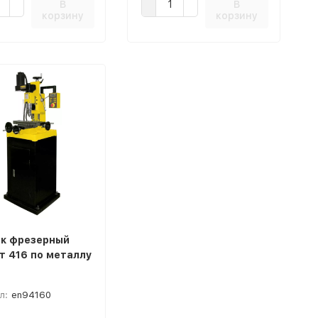
В
В
корзину
корзину
к фрезерный
т 416 по металлу
0
л:
en94160