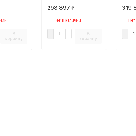
298 897
319 
₽
ичии
Нет в наличии
Нет
В
В
корзину
корзину