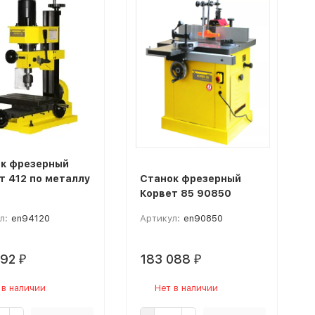
к фрезерный
т 412 по металлу
Станок фрезерный
Корвет 85 90850
л:
en94120
Артикул:
en90850
592
183 088
₽
₽
 в наличии
Нет в наличии