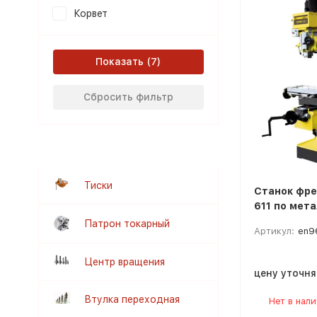
Корвет
Показать
Сбросить фильтр
Тиски
Станок фре
611 по мет
Патрон токарный
Артикул:
en9
Центр вращения
цену уточн
Втулка переходная
Нет в нал