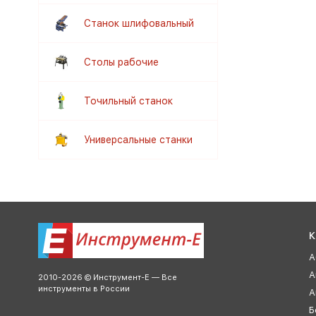
Станок шлифовальный
Столы рабочие
Точильный станок
Универсальные станки
К
А
А
2010-2026 © Инструмент-Е — Все
инструменты в России
А
Б